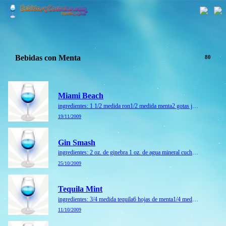
Bebidas con Menta
80
Miami Beach
ingredientes: 1 1/2 medida ron1/2 medida menta2 gotas jugo limón preparación: vierta todo en la coctelera con hielo. agite bien y cuele sobre una copa de coctel. ...
19/11/2009
Gin Smash
ingredientes: 2 oz. de ginebra 1 oz. de agua mineral cucharada de azucar de mesa ( puedes usar syrup) 4 hojas de menta limon...
25/10/2009
Tequila Mint
ingredientes: 3/4 medida tequila6 hojas de menta1/4 medida jugo de limón1 cuch. azúcar1/2 taza hielo picado preparación: mezcle todos los ingredientes en la batidora, durante 20 seg. si...
11/10/2009