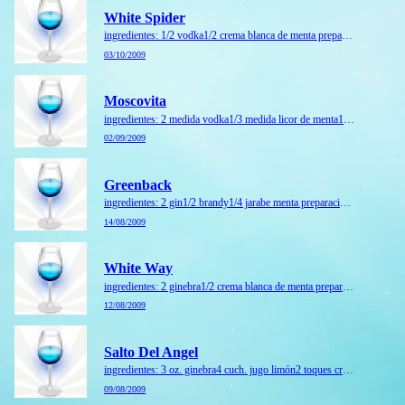
White Spider
ingredientes: 1/2 vodka1/2 crema blanca de menta preparación: en una coctelera con hielo, mezclar ambos ingredientes, servir en una copa de coctel. ...
03/10/2009
Moscovita
ingredientes: 2 medida vodka1/3 medida licor de menta1/4 medida curaçao rojo preparación: vierta todo en una copa de coctel con hielo. decore con una guinda y ramitas de menta. ...
02/09/2009
Greenback
ingredientes: 2 gin1/2 brandy1/4 jarabe menta preparación: en coctelera con hielo. sirva en una copa de coctel previamente enfriada. ...
14/08/2009
White Way
ingredientes: 2 ginebra1/2 crema blanca de menta preparación: mezclar los ingredientes con hielo. servir en una copa de coctel. ...
12/08/2009
Salto Del Angel
ingredientes: 3 oz. ginebra4 cuch. jugo limón2 toques crema menta1 toque amargo angostura1 cereza preparación: mezclar todo en una batidora con hielo. servir en una copa de coctel y dec...
09/08/2009